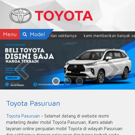
Menu
Model
Toyota di Pasuruan dan sekitarnya
kami memberikan banyak sekali p
Toyota Pasuruan
Toyota Pasuruan
- Selamat datang di website resmi
marketing dealer mobil Toyota Pasuruan, Kami adalah
layanan online penjualan mobil Toyota di wilayah Pasuruan
dan sekitarnya dengan pelayanan dan harga terbaik serta