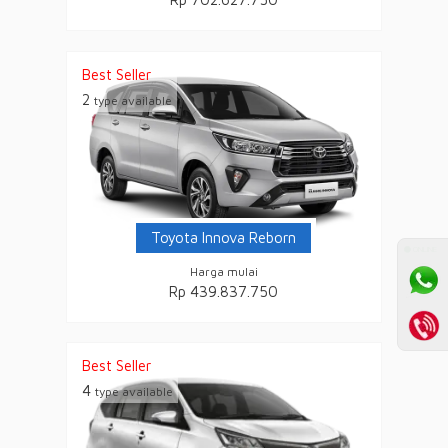
Best Seller
2
type available
Toyota Innova Reborn
⚫ ONLINE
Harga mulai
Rp 439.837.750
Best Seller
4
type available