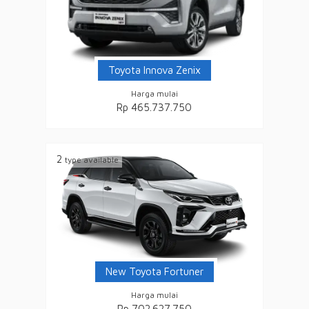
Toyota Innova Zenix
Harga mulai
Rp 465.737.750
2
type available
New Toyota Fortuner
Harga mulai
Rp 702.627.750