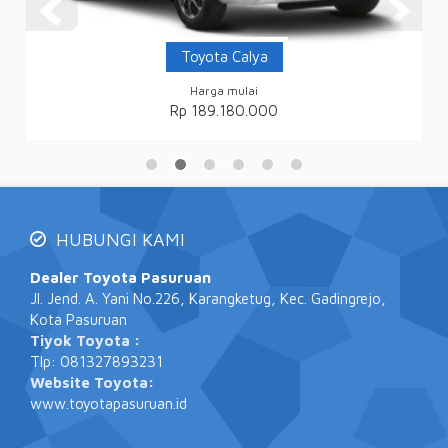
Toyota Calya
Harga mulai
Rp 189.180.000
HUBUNGI KAMI
Dealer Toyota Pasuruan
Jl. Jend. A. Yani No.226, Karangketug, Kec. Gadingrejo,
Kota Pasuruan
Tiyok Toyota :
Tlp: 081327893231
Website Toyota:
www.toyotapasuruan.id