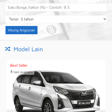
Hitung Angsuran
Model Lain
Best Seller
4
type available