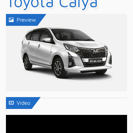
Toyota Calya
Preview
Video