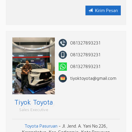
Kirim Pesan
081327893231
081327893231
081327893231
tiyoktoyota@gmail.com
Tiyok Toyota
Sales Executive
Toyota Pasuruan
- Jl. Jend. A. Yani No.226,