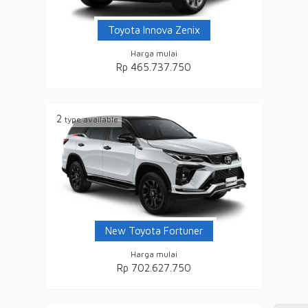
Toyota Innova Zenix
Harga mulai
Rp 465.737.750
2
type available
New Toyota Fortuner
Harga mulai
Rp 702.627.750