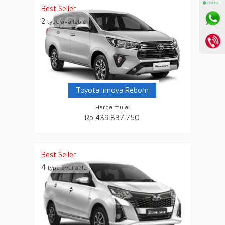
⚫ ONLINE
Best Seller
2
type available
Toyota Innova Reborn
Harga mulai
Rp 439.837.750
Best Seller
4
type available